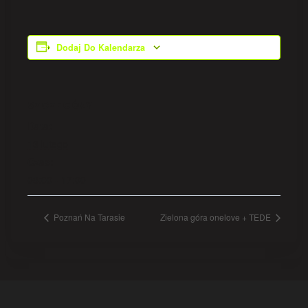
Dodaj Do Kalendarza
SZCZEGÓŁY
Data:
13 lutego
Czas:
08:00 - 17:00
Poznań Na Tarasie
Zielona góra onelove + TEDE